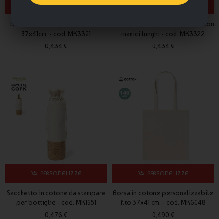
Le shopper in cotone sono biodegradabili?
PERSONALIZZA
PERSONALIZZA
Sì, il cotone è un materiale naturale e biodegradabile.
Borsa in cotone promozionale
Borsa in cotone f.to 37x41 cm. con
Le shopper in cotone personalizzate Publygraph uniscono
37x41cm. - cod. MK3321
manici lunghi - cod. MK3322
sostenibilità, praticità e visibilità per una comunicazione efficace
0,434 €
0,434 €
e responsabile.
PERSONALIZZA
PERSONALIZZA
Sacchetto in cotone da stampare
Borsa in cotone personalizzabile
per bottiglie - cod. MK1651
f.to 37x41 cm. - cod. MK6048
0,476 €
0,490 €