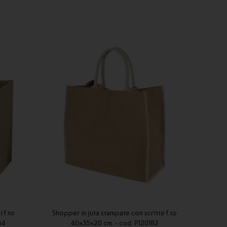
 f.to
Shopper in juta stampate con scritte f.to
Tote 
34
40x35x20 cm. - cod. P120182