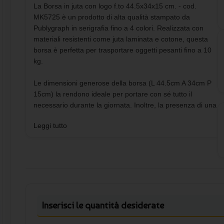
La Borsa in juta con logo f.to 44.5x34x15 cm. - cod.
MK5725 è un prodotto di alta qualità stampato da
Publygraph in serigrafia fino a 4 colori. Realizzata con
materiali resistenti come juta laminata e cotone, questa
borsa è perfetta per trasportare oggetti pesanti fino a 10
kg.
Le dimensioni generose della borsa (L 44.5cm A 34cm P
15cm) la rendono ideale per portare con sé tutto il
necessario durante la giornata. Inoltre, la presenza di una
tasca frontale in cotone permette di tenere a portata di
Leggi tutto
mano piccoli oggetti come chiavi o cellulare.
I manici corti in cotone bianco sono rinforzati per garantire
una presa salda e comoda. Il soffietto e la finitura cucita
conferiscono alla borsa un aspetto elegante e curato,
perfetto per un utilizzo quotidiano.
Inserisci le quantità desiderate
Il minimo d’ordine per la Borsa in juta con logo f.to
44.5x34x15 cm. - cod. MK5725 è di 10 pezzi, e una volta