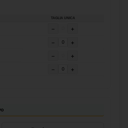
TAGLIA UNICA
−
+
−
+
−
+
−
+
vo