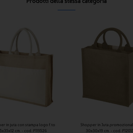
Prodotti della stessa categoria
r in juta con stampa logo f.to
Shopper in Juta promozionali
5x35x12 cm. - cod. P119526
30x30x19 cm. - cod. P1201