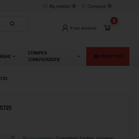
My wishlist
0
Compare
0
0
Il tuo account
STAMPA &
ARGHE
PREVENTIVO
COMUNICAZIONE
5725
K5725
Bozza gratuita:
Completato l'ordine, riceverai