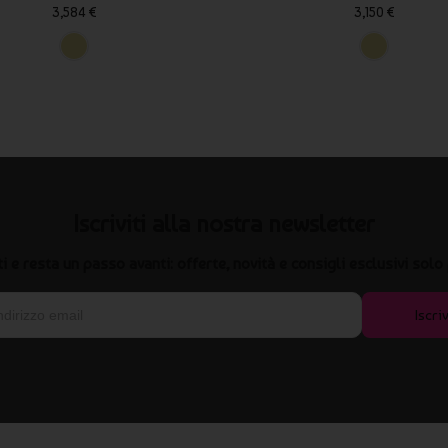
3,584 €
3,150 €
Iscriviti alla nostra newsletter
iti e resta un passo avanti: offerte, novità e consigli esclusivi solo 
Iscriv