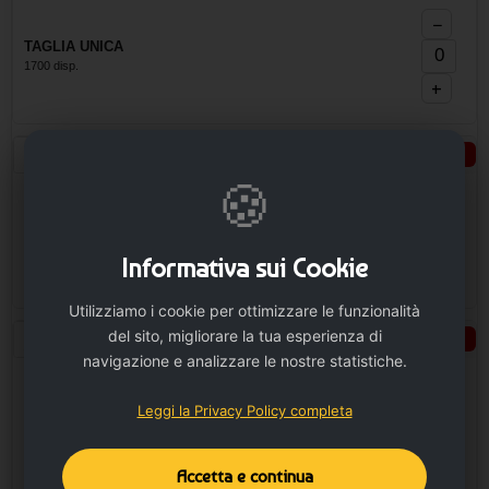
−
TAGLIA UNICA
1700 disp.
+
Rosso
Seleziona taglie
🍪
−
TAGLIA UNICA
10000 disp.
Informativa sui Cookie
+
Utilizziamo i cookie per ottimizzare le funzionalità
del sito, migliorare la tua esperienza di
Verde
Seleziona taglie
navigazione e analizzare le nostre statistiche.
−
Leggi la Privacy Policy completa
TAGLIA UNICA
8100 disp.
+
Accetta e continua