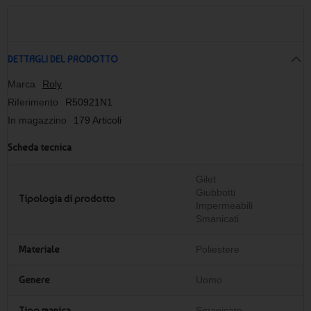
DETTAGLI DEL PRODOTTO
Marca
Roly
Riferimento
R50921N1
In magazzino
179 Articoli
Scheda tecnica
Gilet
Giubbotti
Tipologia di prodotto
Impermeabili
Smanicati
Materiale
Poliestere
Genere
Uomo
Tipo manica
Smanicato