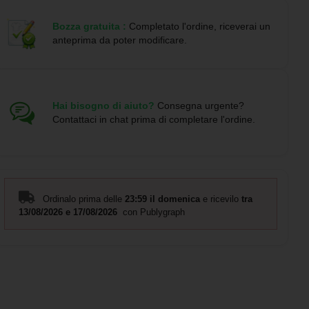
Caratteristiche principali:
Bozza gratuita :
Completato l'ordine, riceverai un
anteprima da poter modificare.
- Smanicato da uomo trapuntato morbido al tatto
- Cerniere invertite abbinate
- Due tasche anteriori con cerniera
- Fodera interna a contrasto
Hai bisogno di aiuto?
Consegna urgente?
- Orlo elasticizzato abbinato sui polsini e sull'orlo
Contattaci in chat prima di completare l'ordine.
- Indumento leggero e ripiegabile
- Idrorepellente e anti-vento
- Materiale: 100% Poliestere, 290 g/m2, Lining, 100%
Poliestere, Padding/filling, 100% Poliestere
- Modello alto 185 cm, indossa taglia M
Ordinalo prima delle
23:59 il domenica
e ricevilo
tra
13/08/2026 e 17/08/2026
con Publygraph
Il Smanicato termico da uomo da serigrafare con scritte - cod.
PR5092 è la scelta ideale per un capo personalizzato e di
qualità, adatto a diverse occasioni e condizioni climatiche.
Contattaci per ulteriori informazioni e per creare il tuo capo
unico e originale.