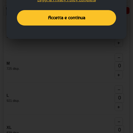
Nero
Seleziona taglie
Accetta e continua
−
S
364 disp.
+
−
M
725 disp.
+
−
L
921 disp.
+
−
XL
839 disp.