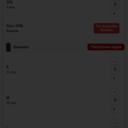
3XL
9 disp.
+
Size 1546
Non disponibile
Avvisami
Esaurito
Granato
Seleziona taglie
−
S
15 disp.
+
−
M
59 disp.
+
−