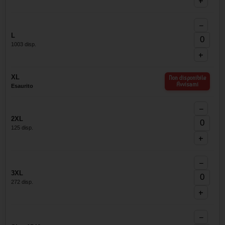
+
−
L
1003 disp.
+
XL
Non disponibile
Avvisami
Esaurito
−
2XL
125 disp.
+
−
3XL
272 disp.
+
−