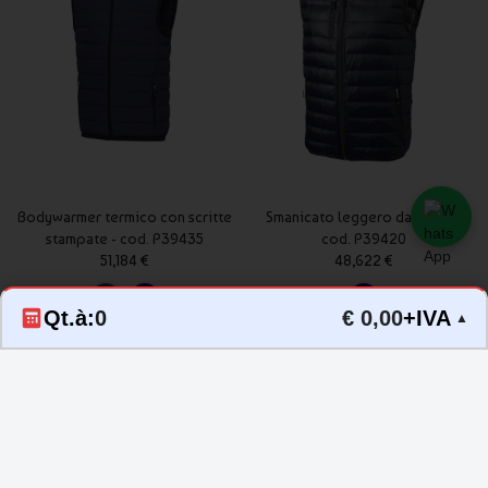
Bodywarmer termico con scritte
Smanicato leggero da uomo -
stampate - cod. P39435
cod. P39420
51,184 €
48,622 €
Qt.à:
0
€ 0,00
+IVA
▲