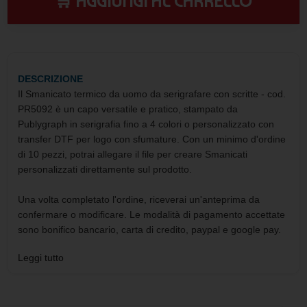
🛒 AGGIUNGI AL CARRELLO
DESCRIZIONE
Il Smanicato termico da uomo da serigrafare con scritte - cod.
PR5092 è un capo versatile e pratico, stampato da
Publygraph in serigrafia fino a 4 colori o personalizzato con
transfer DTF per logo con sfumature. Con un minimo d'ordine
di 10 pezzi, potrai allegare il file per creare Smanicati
personalizzati direttamente sul prodotto.
Una volta completato l'ordine, riceverai un'anteprima da
confermare o modificare. Le modalità di pagamento accettate
sono bonifico bancario, carta di credito, paypal e google pay.
La spedizione avverrà tramite corriere DHL, con tempi di
Leggi tutto
consegna indicati nei prodotti. Se hai bisogno di ricevere
l'ordine prima della data prevista, non esitare a contattarci.