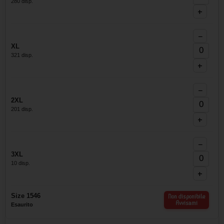
280 disp.
+
−
XL
321 disp.
+
−
2XL
201 disp.
+
−
3XL
10 disp.
+
Size 1546
Non disponibile
Avvisami
Esaurito