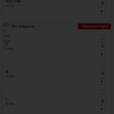
Size 1546
22 disp.
+
Blu tempesta
Seleziona taglie
−
S
8 disp.
+
−
M
10 disp.
+
−
L
10 disp.
+