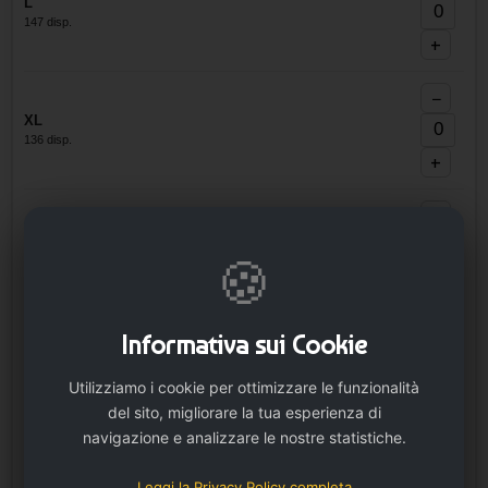
L
147 disp.
+
−
XL
136 disp.
+
−
2XL
🍪
59 disp.
+
−
Informativa sui Cookie
3XL
14 disp.
Utilizziamo i cookie per ottimizzare le funzionalità
+
del sito, migliorare la tua esperienza di
navigazione e analizzare le nostre statistiche.
Size 1546
Non disponibile
Avvisami
Esaurito
Leggi la Privacy Policy completa