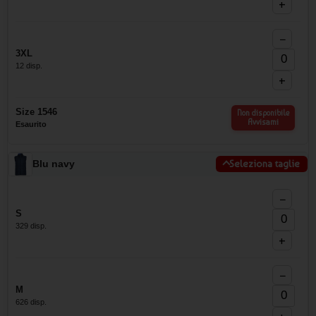
+
−
3XL
12 disp.
+
Size 1546
Non disponibile
Avvisami
Esaurito
Blu navy
Seleziona taglie
−
S
329 disp.
+
−
M
626 disp.