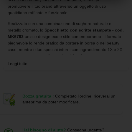
promuovere il tuo brand attraverso un oggetto di uso
quotidiano raffinato e funzionale.
Realizzato con una combinazione di sughero naturale e
metallo cromato, lo
Specchietto con scritte stampate - cod.
MK6793
unisce design eco e stile contemporaneo. Il formato
pieghevole lo rende pratico da portare in borsa o nel beauty
case, mentre i due specchi interni con ingrandimento 1X e 2X
consentono un controllo preciso del make-up o
dell’acconciatura in ogni momento della giornata.
Leggi tutto
Lo
Specchietto con scritte stampate - cod. MK6793
ha
dimensioni compatte (altezza 2 cm, diametro 6,2 cm) ed è
dotato di doppio specchio interno con differenti livelli di
ingrandimento. Il rivestimento in sughero naturale valorizza il
Bozza gratuita :
Completato l'ordine, riceverai un
prodotto dal punto di vista estetico ed ecologico, rendendolo
anteprima da poter modificare.
perfetto per brand attenti alla sostenibilità.
Personalizzazione e utilizzo
promozionale
Hai bisogno di aiuto?
Consegna urgente?