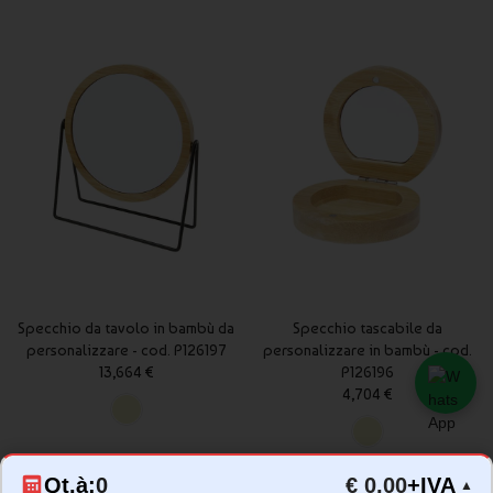
Specchio da tavolo in bambù da
Specchio tascabile da
personalizzare - cod. P126197
personalizzare in bambù - cod.
13,664 €
P126196
4,704 €
Qt.à:
0
€ 0,00
+IVA
▲