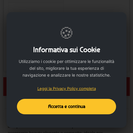
🍪
Informativa sui Cookie
Utilizziamo i cookie per ottimizzare le funzionalità
del sito, migliorare la tua esperienza di
navigazione e analizzare le nostre statistiche.
🛒 AGGIUNGI AL CARRELLO
Leggi la Privacy Policy completa
Accetta e continua
DESCRIZIONE
Lo
Specchietto con scritte stampate - cod. MK6793
è un
accessorio beauty elegante e compatto, ideale per