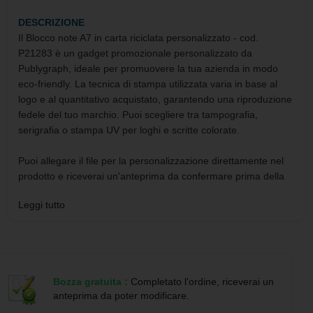
DESCRIZIONE
Il Blocco note A7 in carta riciclata personalizzato - cod.
P21283 è un gadget promozionale personalizzato da
Publygraph, ideale per promuovere la tua azienda in modo
eco-friendly. La tecnica di stampa utilizzata varia in base al
logo e al quantitativo acquistato, garantendo una riproduzione
fedele del tuo marchio. Puoi scegliere tra tampografia,
serigrafia o stampa UV per loghi e scritte colorate.
Puoi allegare il file per la personalizzazione direttamente nel
prodotto e riceverai un'anteprima da confermare prima della
stampa. I metodi di pagamento accettati sono bonifico
Leggi tutto
bancario, carta di credito, paypal e google pay. Il Blocco note
A7 verrà spedito con corriere DHL e i tempi di consegna sono
indicati nei dettagli del prodotto.
Caratteristiche principali:
Bozza gratuita :
Completato l'ordine, riceverai un
anteprima da poter modificare.