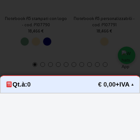
Notebook A5 stampati con logo
Notebook A5 personalizzabili -
- cod. P107790
cod. P107791
18,466 €
18,466 €
Qt.à:
0
€ 0,00
+IVA
▲