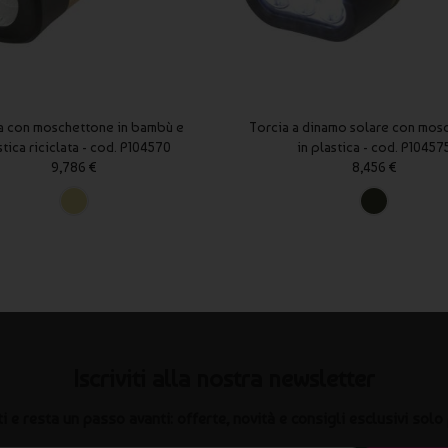
a con moschettone in bambù e
Torcia a dinamo solare con mos
stica riciclata - cod. P104570
in plastica - cod. P10457
9,786 €
8,456 €
Iscriviti alla nostra newsletter
iti e resta un passo avanti: offerte, novità e consigli esclusivi solo 