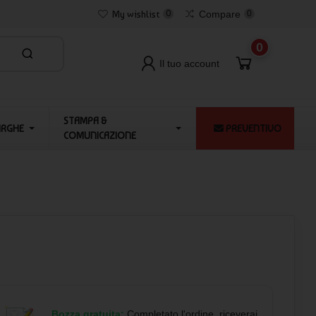
My wishlist
0
Compare
0
0
Il tuo account
STAMPA &
ARGHE
PREVENTIVO
COMUNICAZIONE
Bozza gratuita:
Completato l'ordine, riceverai