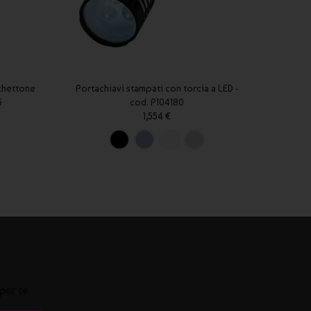
chettone
Portachiavi stampati con torcia a LED -
Luce a
5
cod. P104180
1,554 €
per te.