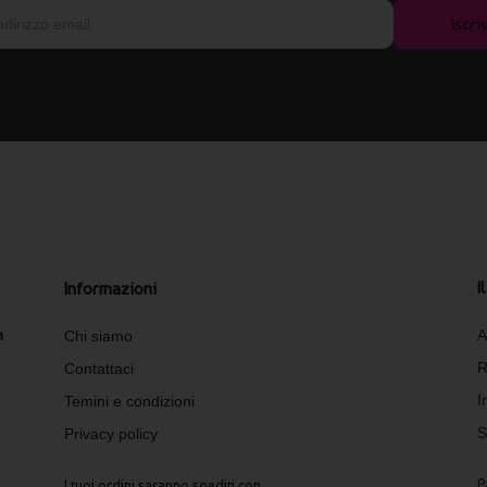
Iscriv
I
Informazioni
n
A
Chi siamo
R
Contattaci
I
Temini e condizioni
S
Privacy policy
P
I tuoi ordini saranno spediti con