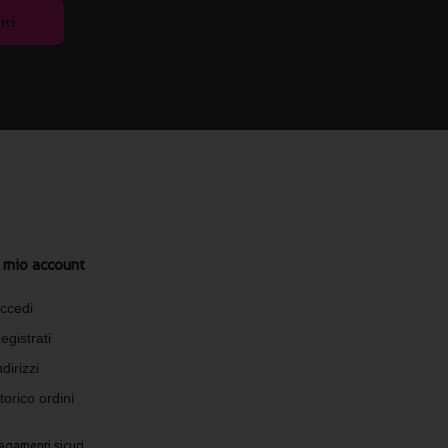
iti
l mio account
ccedi
egistrati
ndirizzi
torico ordini
agamenti sicuri