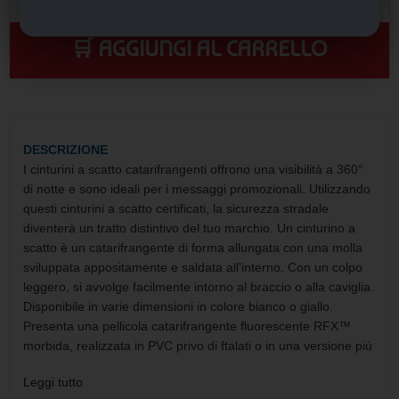
🛒 AGGIUNGI AL CARRELLO
DESCRIZIONE
I cinturini a scatto catarifrangenti offrono una visibilità a 360°
di notte e sono ideali per i messaggi promozionali. Utilizzando
questi cinturini a scatto certificati, la sicurezza stradale
diventerà un tratto distintivo del tuo marchio. Un cinturino a
scatto è un catarifrangente di forma allungata con una molla
sviluppata appositamente e saldata all'interno. Con un colpo
leggero, si avvolge facilmente intorno al braccio o alla caviglia.
Disponibile in varie dimensioni in colore bianco o giallo.
Presenta una pellicola catarifrangente fluorescente RFX™
morbida, realizzata in PVC privo di ftalati o in una versione più
sostenibile in TPU. I materiali sono stati testati in conformità
Leggi tutto
con la normativa SVHC (Substances of Very High Concern)