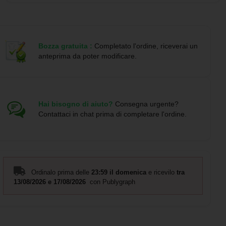
REACH candidate list relativa alle sostanze estremamente
problematiche e sono privi di ftalati. I cinturini a scatto sono
testati e approvati CE in conformità con la norma EN 17353
Tipo B 2. Forniti con foglietto illustrativo. Realizzati in Europa.
Bozza gratuita :
Completato l'ordine, riceverai un
Dimensioni:
38 x 3 cm
anteprima da poter modificare.
Materiale:
Plastica TPU
Hai bisogno di aiuto?
Consegna urgente?
Contattaci in chat prima di completare l'ordine.
Ordinalo prima delle
23:59 il domenica
e ricevilo
tra
13/08/2026 e 17/08/2026
con Publygraph