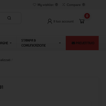
My wishlist
0
Compare
0
0
Il tuo account
STAMPA &
ARGHE
PREVENTIVO
COMUNICAZIONE
alizzati
81