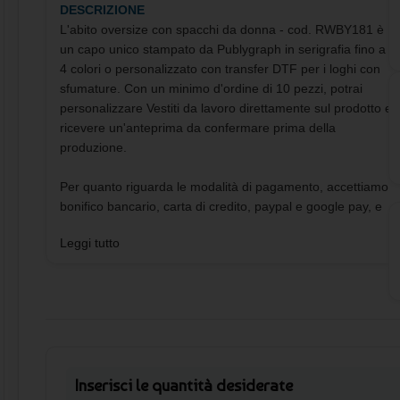
DESCRIZIONE
L'abito oversize con spacchi da donna - cod. RWBY181 è
un capo unico stampato da Publygraph in serigrafia fino a
4 colori o personalizzato con transfer DTF per i loghi con
sfumature. Con un minimo d'ordine di 10 pezzi, potrai
personalizzare Vestiti da lavoro direttamente sul prodotto e
ricevere un'anteprima da confermare prima della
produzione.
Per quanto riguarda le modalità di pagamento, accettiamo
bonifico bancario, carta di credito, paypal e google pay, e
spediamo con corriere DHL. I tempi di consegna sono
Leggi tutto
indicati nei singoli prodotti, ma contattaci se hai bisogno di
ricevere l'ordine prima della data prevista.
Caratterizzato da un look urbano e casual, l'abito oversize
RWBY181 presenta un taglio dritto e comodo, con una
parte superiore che ricorda una maglietta rilassata e uno
spacco sulla destra dai fianchi. Le spalle abbassate e la
Inserisci le quantità desiderate
cucitura divisoria in vita conferiscono un tocco moderno e