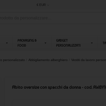
€ EUR
PACKAGING &
GADGET
T
FOOD
PERSONALIZZATI
ro personalizzato
Abbigliamento alberghiero
Vestiti da lavoro person
Abito oversize con spacchi da donna - cod. RWBY1