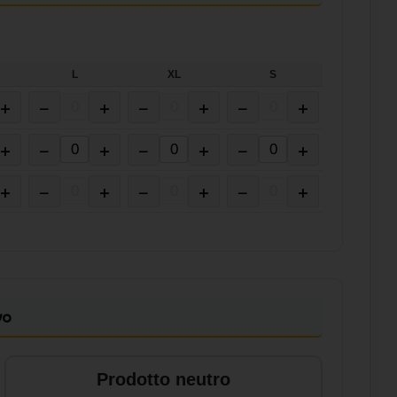
L
XL
S
+
−
+
−
+
−
+
+
−
+
−
+
−
+
+
−
+
−
+
−
+
vo
Prodotto neutro