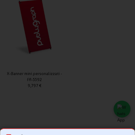
X-Banner mini personalizzati -
FA-5592
9,797 €