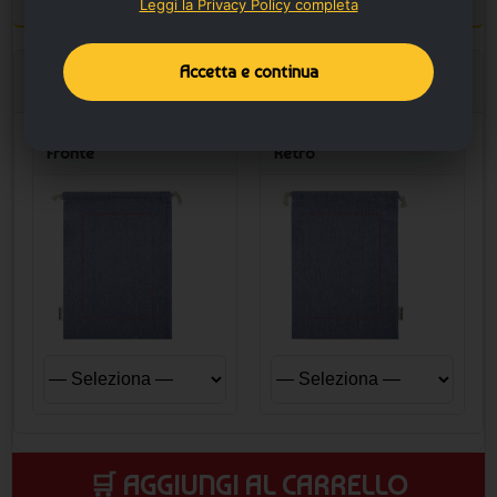
Configura la stampa
Leggi la Privacy Policy completa
Accetta e continua
Opzioni stampa
Fronte
Retro
🛒 AGGIUNGI AL CARRELLO