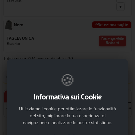
2134 disp.
+
Nero
Seleziona taglie
TAGLIA UNICA
Non disponibile
Avvisami
Esaurito
Totale pezzi:
0
Minimo ordinabile: 10
🍪
Personalizza il prodotto e vedi il tuo preventivo
Informativa sui Cookie
Prodotto personalizzato
Prodotto neutro
L'articolo verrà personalizzato
L'articolo sarà senza la stampa
Utilizziamo i cookie per ottimizzare le funzionalità
con la stampa.
del sito, migliorare la tua esperienza di
navigazione e analizzare le nostre statistiche.