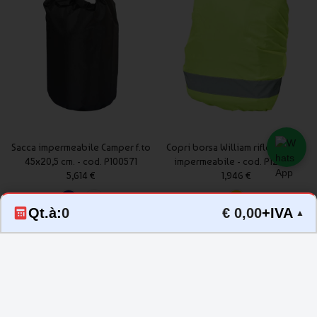
Sacca impermeabile Camper f.to
Copri borsa William riflettente e
45x20,5 cm. - cod. P100571
impermeabile - cod. P122017
5,614 €
1,946 €
Qt.à:
0
€ 0,00
+IVA
▲