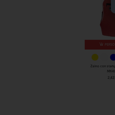
PERSO
Zaino con stam
MK4
2,42