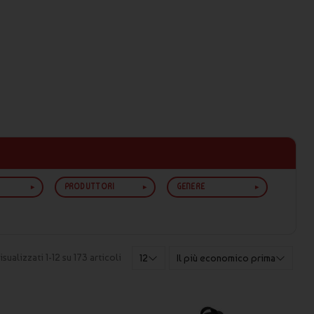
PRODUTTORI
GENERE
isualizzati 1-12 su 173 articoli
12
Il più economico prima