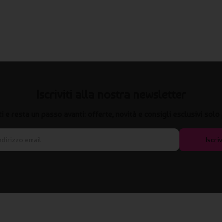
Iscriviti alla nostra newsletter
iti e resta un passo avanti: offerte, novità e consigli esclusivi solo 
Iscriv