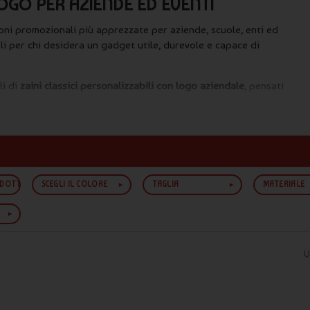
LOGO PER AZIENDE ED EVENTI
ni promozionali più apprezzate per aziende, scuole, enti ed
eali per chi desidera un gadget utile, durevole e capace di
li di
zaini classici personalizzabili con logo aziendale
, pensati
l loro design intramontabile, gli zaini risultano adatti a un
nalizzati
, soluzioni promozionali progettate per accompagnare
to.
ione e uso quotidiano
ODOTTO
SCEGLI IL COLORE
TAGLIA
MATERIALE
venti aziendali, regali corporate, welcome kit e iniziative di
 perfetti anche per studenti, lavoratori e collaboratori.
V
ti ad altri articoli promozionali come
shopper personalizzate
,
 kit aziendali completi e coerenti.