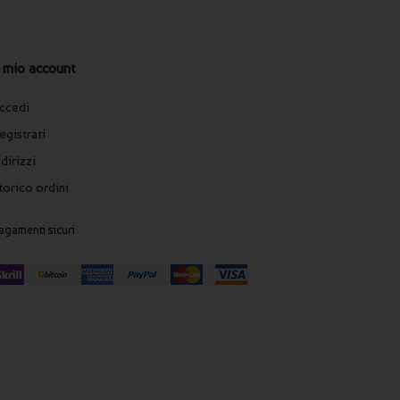
l mio account
ccedi
egistrati
ndirizzi
torico ordini
agamenti sicuri