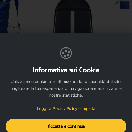
o utilità quotidiana e alla lunga durata.
rima della stampa definitiva.
selezionando la quantità desiderata.
🍪
mozionale solida, versatile e ad alta visibilità, ideale per
NALIZZA
PERSONALIZZA
Informativa sui Cookie
Utilizziamo i cookie per ottimizzare le funzionalità del sito,
e da stampare -
Zaino riflettente in poliestere - cod.
Zaino da
K21639
MK-22126
migliorare la tua esperienza di navigazione e analizzare le
nostre statistiche.
8 €
2,268 €
Leggi la Privacy Policy completa
Accetta e continua