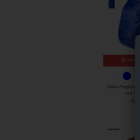
Gli zaini classici sono adatti come gadget aziendali?
Sì, sono tra i gadget più utilizzati e apprezzati grazie alla lor
Riceverò una bozza prima della produzione?
Sì, riceverai sempre una bozza grafica gratuita da approvare p
Come posso conoscere il prezzo degli zaini personalizzati?
Il prezzo viene mostrato direttamente nella scheda prodotto 
Gli zaini classici personalizzati Publygraph sono una soluzione pro
PERSO
accompagnare il tuo brand nella vita quotidiana.
Zaino Pieghevol
cod. M
2,26