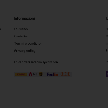
I
Informazioni
A
n
Chi siamo
R
Contattaci
I
Temini e condizioni
S
Privacy policy
P
I tuoi ordini saranno spediti con