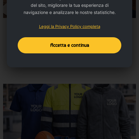
del sito, migliorare la tua esperienza di
navigazione e analizzare le nostre statistiche.
Leggi la Privacy Policy completa
Biglietti da visita
Stampa professionale per presentarti al meglio in ogni
contatto di lavoro.
Accetta e continua
Vai alla categoria