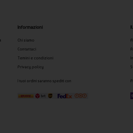
I
Informazioni
A
n
Chi siamo
R
Contattaci
I
Temini e condizioni
S
Privacy policy
P
I tuoi ordini saranno spediti con