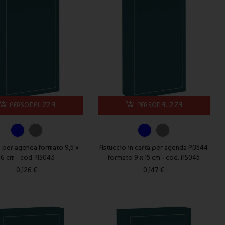
PERSONALIZZA
PERSONALIZZA
 per agenda formato 9,5 x
Astuccio in carta per agenda PB544
16 cm - cod. AS043
formato 9 x 15 cm - cod. AS045
0,126 €
0,147 €