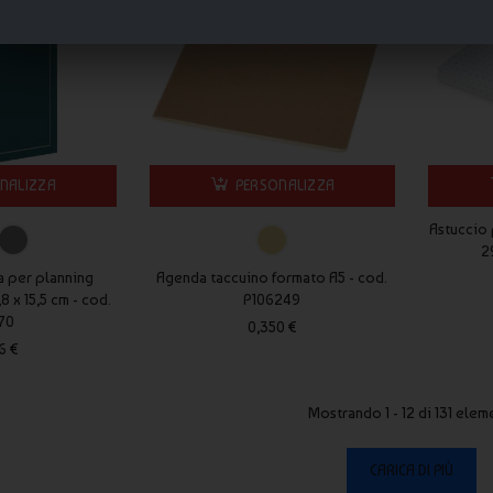
te di grandi volumi.
onale, utile e duratura per comunicare il tuo brand ogni giorno
NALIZZA
PERSONALIZZA
Astuccio 
2
a per planning
Agenda taccuino formato A5 - cod.
 x 15,5 cm - cod.
P106249
70
0,350 €
6 €
Mostrando 1 - 12 di 131 elem
CARICA DI PIÙ