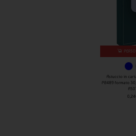
È possibile ordinare grandi quantità?
Sì, Publygraph gestisce sia piccoli ordini sia forniture corpora
Le agende personalizzate Publygraph sono una soluzione professi
dell’anno.
PERSO
Astuccio in cart
PB489 formato 30,8
AS0
0,24