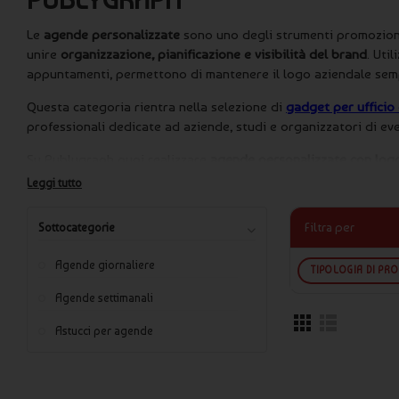
Le
agende personalizzate
sono uno degli strumenti promozional
unire
organizzazione, pianificazione e visibilità del brand
. Uti
appuntamenti, permettono di mantenere il logo aziendale semp
Questa categoria rientra nella selezione di
gadget per ufficio
professionali dedicate ad aziende, studi e organizzatori di ev
Su Publygraph puoi realizzare
agende personalizzate con log
struttura interna. Ogni progetto è curato nei dettagli e preve
Leggi tutto
produzione.
Filtra per
Sottocategorie
Perché scegliere agende personalizzate
Agende giornaliere
TIPOLOGIA DI PR
A differenza di molti gadget promozionali, le agende persona
collaboratori per mesi. Questo le rende uno strumento di co
Agende settimanali
brand nel tempo.
Astucci per agende
Agende personalizzate per aziende, fiere
Le
agende personalizzate
sono particolarmente indicate per: