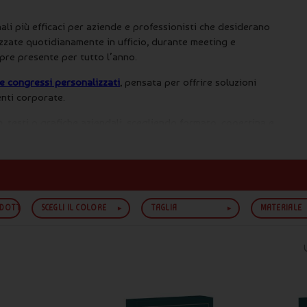
i più efficaci per aziende e professionisti che desiderano
lizzate quotidianamente in ufficio, durante meeting e
re presente per tutto l’anno.
 e congressi personalizzati
, pensata per offrire soluzioni
enti corporate.
o
, testi o grafiche aziendali, scegliendo formato, copertina e
de sempre l’invio di una
bozza grafica gratuita
prima della
 come strumento aziendale
ODOTTO
SCEGLI IL COLORE
TAGLIA
MATERIALE
lizzate hanno un
utilizzo continuativo
e accompagnano clienti e
municazione ad
alto valore percepito
, ideale per rafforzare il
 e congressi