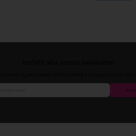
Iscriviti alla nostra newsletter
iti e resta un passo avanti: offerte, novità e consigli esclusivi solo 
Iscriv