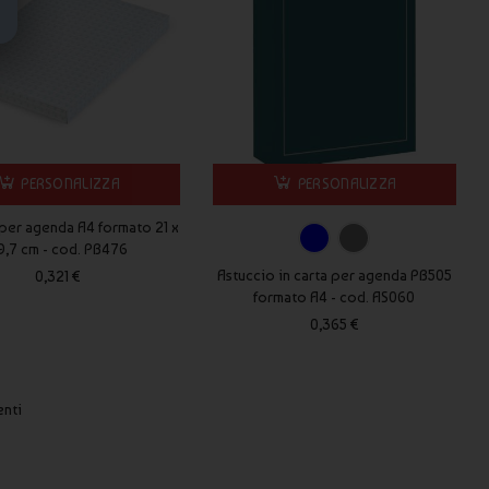
PERSONALIZZA
PERSONALIZZA
per agenda A4 formato 21 x
9,7 cm - cod. PB476
Astuccio in carta per agenda PB505
0,321 €
formato A4 - cod. AS060
0,365 €
enti