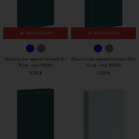
Astucci per agende per aziende ed eventi
Gli
astucci per agende
sono particolarmente indicati per:
Regali aziendali di fine anno
PERSONALIZZA
PERSONALIZZA
Welcome kit per dipendenti e collaboratori
Fiere, eventi e meeting professionali
Studi e uffici che distribuiscono agende personalizzate
Astuccio per agende formato 8 x
Astuccio per agenda formato 9,5 x
15 cm - cod. AS040
16 cm - cod. AS043
Gli astucci vengono spesso abbinati sia alle
agende giornaliere
0,126 €
0,126 €
personalizzate
sia alle
agende settimanali personalizzate
,
completando il prodotto in modo coerente e professionale.
Materiali e utilizzo
Gli astucci per agende sono realizzati con materiali resistenti e
adatti a un utilizzo quotidiano. La struttura è progettata per
contenere l’agenda in modo sicuro, evitando pieghe, graffi o
deterioramenti durante il trasporto o lo stoccaggio.