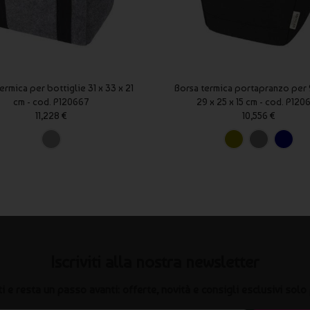
ermica per bottiglie 31 x 33 x 21
Borsa termica portapranzo per 9
cm - cod. P120667
29 x 25 x 15 cm - cod. P120
11,228 €
10,556 €
Iscriviti alla nostra newsletter
iti e resta un passo avanti: offerte, novità e consigli esclusivi solo 