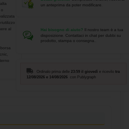
alta
un anteprima da poter modificare.
 o
alizzata
iutilizzo
nere al
Hai bisogno di aiuto?
Il nostro team è a tua
disposizione. Contattaci in chat per dubbi su
prodotto, stampa o consegna..
 borsa
cnic,
nterno
e della
Ordinalo prima delle
23:59 il giovedì
e ricevilo
tra
ia
12/08/2026 e 14/08/2026
con Publygraph
pezzi, e
te sono
tre la
consegna