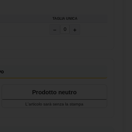
, non
rsa
TAGLIA UNICA
-
er
−
+
e la
kito.
vo
clata
Prodotto neutro
do
ione
L'articolo sarà senza la stampa
 paypal,