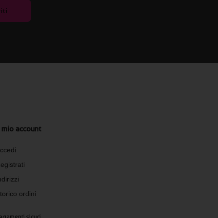
iti
l mio account
ccedi
egistrati
ndirizzi
torico ordini
agamenti sicuri