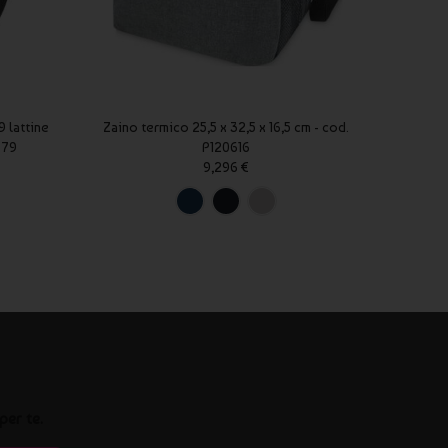
 lattine
Zaino termico 25,5 x 32,5 x 16,5 cm - cod.
Borsa 
679
P120616
9,296 €
per te.