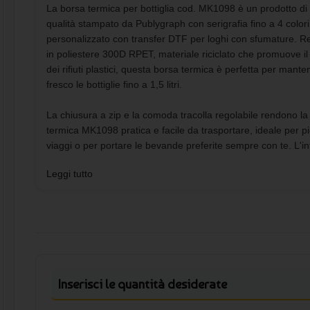
La borsa termica per bottiglia cod. MK1098 è un prodotto di 
qualità stampato da Publygraph con serigrafia fino a 4 colori
personalizzato con transfer DTF per loghi con sfumature. Re
in poliestere 300D RPET, materiale riciclato che promuove il r
dei rifiuti plastici, questa borsa termica è perfetta per mante
fresco le bottiglie fino a 1,5 litri.
La chiusura a zip e la comoda tracolla regolabile rendono la
termica MK1098 pratica e facile da trasportare, ideale per pi
viaggi o per portare le bevande preferite sempre con te. L'i
isotermico in alluminio garantisce una perfetta conservazion
Leggi tutto
temperatura, mentre il distintivo RPET sull'etichetta testimon
l'impegno per la sostenibilità ambientale.
Il minimo d'ordine per la borsa termica MK1098 è di soli 10 
una volta completato l'ordine verrà inviata un'anteprima da
confermare o modificare. Le modalità di pagamento accetta
bonifico bancario, carta di credito, paypal e google pay, men
Inserisci le quantità desiderate
spedizione avviene tramite corriere DHL per garantire una 
rapida e sicura.