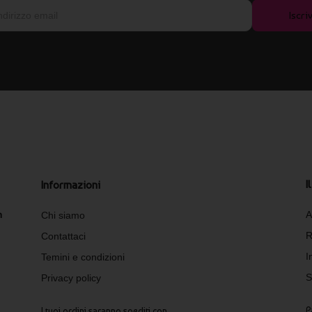
Iscriv
I
Informazioni
n
A
Chi siamo
R
Contattaci
I
Temini e condizioni
S
Privacy policy
P
I tuoi ordini saranno spediti con