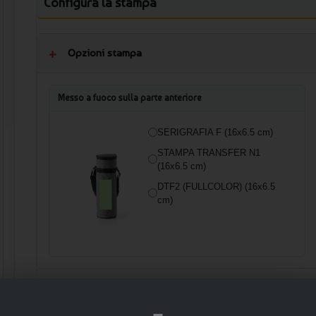
Configura la stampa
- Spedizione con corriere DHL
- Possibilità di personalizzazione con logo aziendale
Opzioni stampa
Per una visione a 360° del prodotto, visita il link: [Link foto 3
(https://etools.boxpromotions.com/videos/1098/360/output/1
Messo a fuoco sulla parte anteriore
SERIGRAFIA F (16x6.5 cm)
STAMPA TRANSFER N1
(16x6.5 cm)
DTF2 (FULLCOLOR) (16x6.5
cm)
🛒 AGGIUNGI