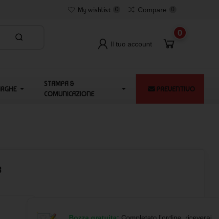
My wishlist
0
Compare
0
0
Il tuo account
STAMPA &
ARGHE
PREVENTIVO
COMUNICAZIONE
8
Bozza gratuita:
Completato l'ordine, riceverai