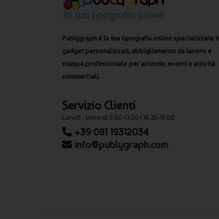
È possibile ordinare anche piccoli quantitativi?
Sì, alcuni modelli prevedono lotti minimi ridotti in base alla ti
Gli occhiali da sole personalizzati Publygraph sono pensati per off
Publygraph è la tua tipografia online specializzata i
promozioni outdoor, spiaggia e attività stagionali.
gadget personalizzati, abbigliamento da lavoro e
stampa professionale per aziende, eventi e attività
commerciali.
Servizio Clienti
Lunedì - Venerdì 9.00-13.00 | 14.30-18.00
+39 081 19312034
info@publygraph.com