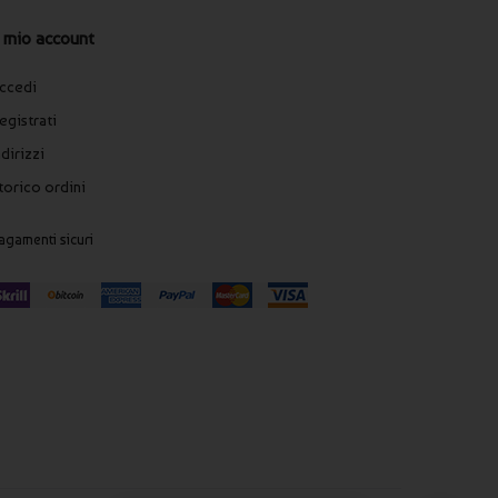
l mio account
ccedi
egistrati
ndirizzi
torico ordini
agamenti sicuri