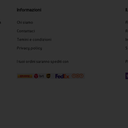
pologia scelta.
I
Informazioni
rire visibilità, utilità e coerenza di brand durante eventi estivi,
A
n
Chi siamo
R
Contattaci
I
Temini e condizioni
S
Privacy policy
P
I tuoi ordini saranno spediti con