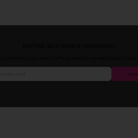
i per aumentare la riconoscibilità del brand in contesti
o distribuire un accessorio utile durante un evento, questa
e, leggera e ad alto impatto visivo.
 personalizzati
Iscriviti alla nostra newsletter
ti?
iti e resta un passo avanti: offerte, novità e consigli esclusivi solo 
tri elementi grafici in base al modello scelto.
vi e outdoor?
Iscriv
each event, manifestazioni all’aperto e campagne promozionali
e stabilimenti balneari?
balneari che desiderano offrire un accessorio utile e coordinato ai
za grafica gratuita da approvare.