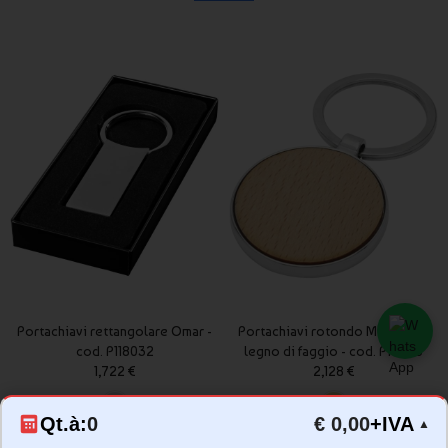
Portachiavi rettangolare Omar -
Portachiavi rotondo Moreno in
cod. P118032
legno di faggio - cod. P118123
1,722 €
2,128 €
Qt.à:
0
€ 0,00
+IVA
▲