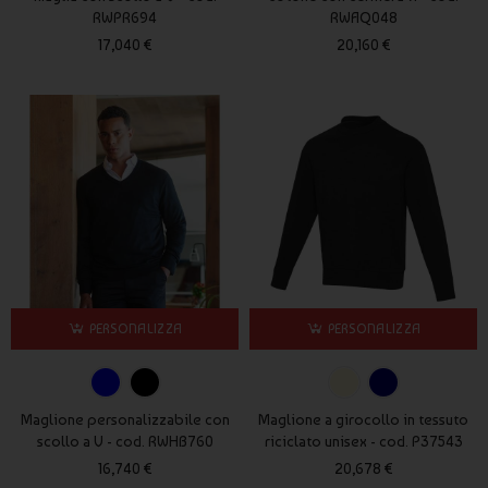
RWPR694
RWAQ048
17,040 €
20,160 €
PERSONALIZZA
PERSONALIZZA
Maglione personalizzabile con
Maglione a girocollo in tessuto
scollo a V - cod. RWHB760
riciclato unisex - cod. P37543
16,740 €
20,678 €