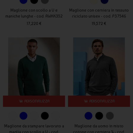
Maglione con scollo a V e
Maglione con cerniera in tessuto
maniche lunghe - cod. RWKK352
riciclato unisex - cod. P37546
17,220 €
19,572 €
PERSONALIZZA
PERSONALIZZA
Maglione da stampare lavorato a
Maglione da uomo in misto
maglia con scollo a V - cod.
cotone con cerniera ¼ - cod.