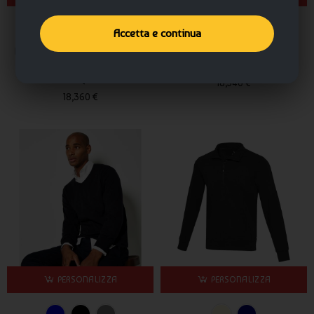
Accetta e continua
Maglione da uomo con stampa
Maglione da personalizzare a
logo con scollo a V - cod.
girocollo - cod. RWPR692
RWAQ042
18,540 €
18,360 €
PERSONALIZZA
PERSONALIZZA