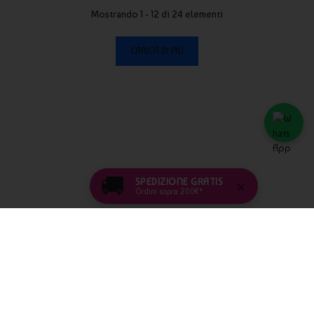
Mostrando 1 - 12 di 24 elementi
CARICA DI PIÙ
🚚
SPEDIZIONE GRATIS
×
Ordini sopra 200€*