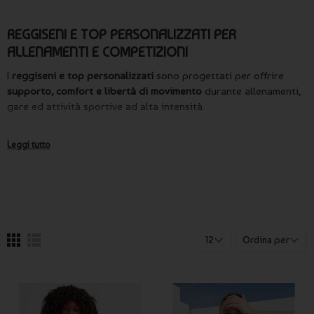
REGGISENI E TOP PERSONALIZZATI PER
ALLENAMENTI E COMPETIZIONI
I
reggiseni e top personalizzati
sono progettati per offrire
supporto, comfort e libertà di movimento
durante allenamenti,
gare ed attività sportive ad alta intensità.
Possono essere facilmente coordinati con
leggings sportivi
,
Leggi tutto
pantaloncini sportivi
o
magliette sportive
, creando un outfit
tecnico completo per allenamenti indoor e outdoor.
La personalizzazione avviene tramite
serigrafia professionale
o
transfer DTF
, tecniche che garantiscono una stampa resistente
anche su tessuti elasticizzati e traspiranti.
12
Ordina per
A chi sono rivolti reggiseni e top
personalizzati
Atlete e squadre sportive femminili