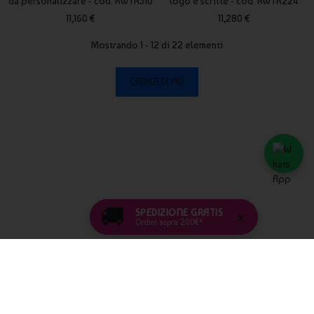
da personalizzare - cod. RWTR510
logo e scritte - cod. RWTR224
11,160 €
11,280 €
Mostrando 1 - 12 di 22 elementi
CARICA DI PIÙ
🚚
SPEDIZIONE GRATIS
×
Ordini sopra 200€*