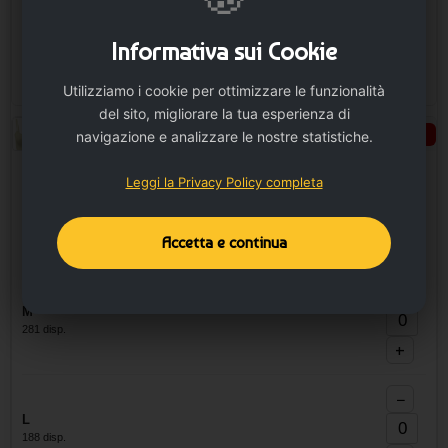
−
XL
Informativa sui Cookie
191 disp.
+
Utilizziamo i cookie per ottimizzare le funzionalità
del sito, migliorare la tua esperienza di
Verde
Seleziona taglie
navigazione e analizzare le nostre statistiche.
−
Leggi la Privacy Policy completa
S
273 disp.
+
Accetta e continua
−
M
281 disp.
+
−
L
188 disp.