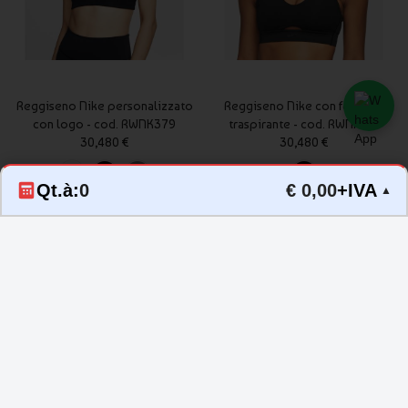
Reggiseno Nike personalizzato
Reggiseno Nike con ferretto
con logo - cod. RWNK379
traspirante - cod. RWNK381
30,480 €
30,480 €
Qt.à:
0
€ 0,00
+IVA
▲