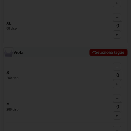
+
−
XL
88 disp.
+
Viola
Seleziona taglie
−
S
260 disp.
+
−
M
288 disp.
+
−