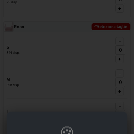
75 disp.
+
Rosa
Seleziona taglie
−
S
344 disp.
+
−
M
398 disp.
+
−
L
287 disp.
+
🍪