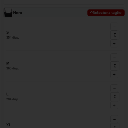
Nero
Seleziona taglie
−
S
354 disp.
+
−
M
365 disp.
+
−
L
284 disp.
+
−
XL