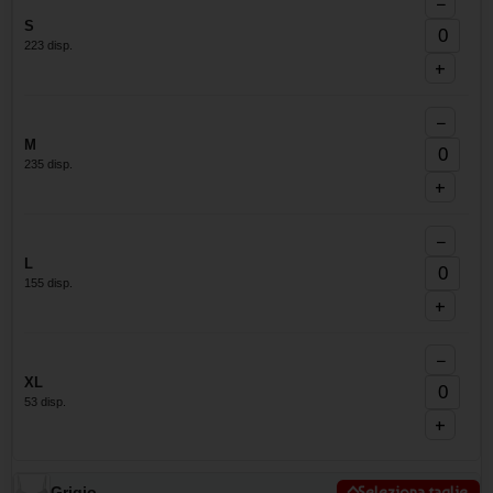
−
S
223 disp.
+
−
M
235 disp.
+
−
L
155 disp.
+
−
XL
53 disp.
+
Grigio
Seleziona taglie