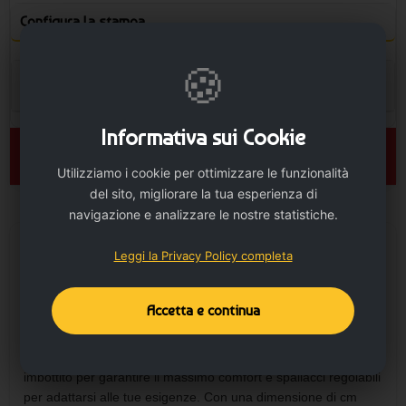
Configura la stampa
🍪
Opzione Stampa
Informativa sui Cookie
🛒 AGGIUNGI AL CARRELLO
Utilizziamo i cookie per ottimizzare le funzionalità
del sito, migliorare la tua esperienza di
navigazione e analizzare le nostre statistiche.
Leggi la Privacy Policy completa
DESCRIZIONE
Se sei alla ricerca di un modo efficace per promuovere la tua
azienda o il tuo marchio, gli zaini con logo stampato - cod.
Accetta e continua
PG511 potrebbero essere la soluzione perfetta per te. Questi
zaini sono dotati di tasche laterali in materiale traforato, due
tasche frontali, un comodo compartimento interno, un retro
imbottito per garantire il massimo comfort e spallacci regolabili
per adattarsi alle tue esigenze. Con una dimensione di cm