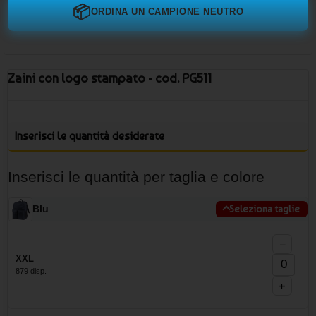
📦
ORDINA UN CAMPIONE NEUTRO
Zaini con logo stampato - cod. PG511
Inserisci le quantità desiderate
Inserisci le quantità per taglia e colore
Blu
Seleziona taglie
−
XXL
879 disp.
+