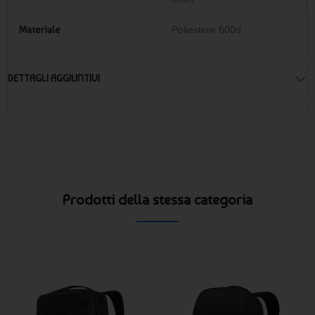
scegliere il numero di zaini che meglio si adatta alle tue
esigenze di marketing.
Materiale
Poliestere 600d
DETTAGLI AGGIUNTIVI
Prodotti della stessa categoria