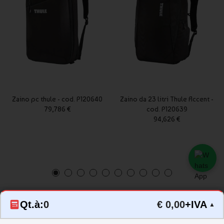
Zaino pc thule - cod. P120640
Zaino da 23 litri Thule Accent -
79,786 €
cod. P120639
94,626 €
Qt.à:
0
€ 0,00
+IVA
▲